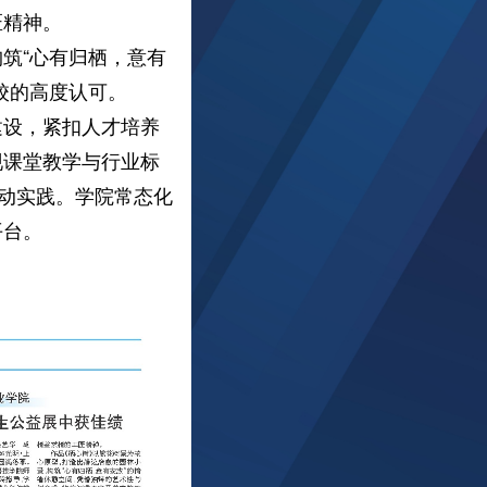
匠精神。
筑“心有归栖，意有
校的高度认可。
设，紧扣人才培养
现课堂教学与行业标
生动实践。学院常态化
平台。