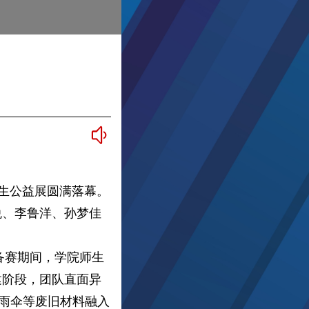
学生公益展圆满落幕。
悦、李鲁洋、孙梦佳
备赛期间，学院师生
建阶段，团队直面异
旧雨伞等废旧材料融入