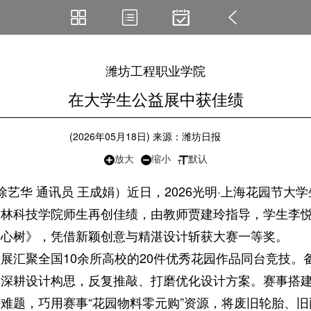
视觉导航
版面导航
选择期次
返回
潍坊工程职业学院
在大学生公益展中获佳绩
(2026年05月18日) 来源：潍坊日报
放大
缩小
默认
艺华 通讯员 王成娟）近日，2026光明·上海花园节大
农林科技学院师生再创佳绩，由教师贾建玲指导，学生李
栖心树》，凭借新颖创意与精湛设计斩获大赛一等奖。
汇聚全国10余所高校的20件优秀花园作品同台竞技。
，深耕设计构思，反复推敲、打磨优化设计方案。赛事搭
难题，巧用赛事“花园物料零元购”资源，将废旧轮胎、