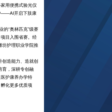
—家用便携式验光仪
——AI开启下肢康
的“奥林匹克”级赛
个项目入围省赛。经
次潍坊护理职业学院推
升创造能力、造就创
培育，深耕专创融
足医护康养办学特
，孵化更多优质项