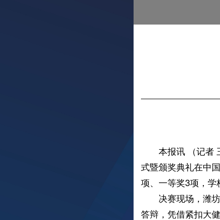
本报讯 （记者 王
式暨颁奖典礼在中国
项、一等奖3项，学
决赛现场，潍坊护
答辩，凭借紧扣大