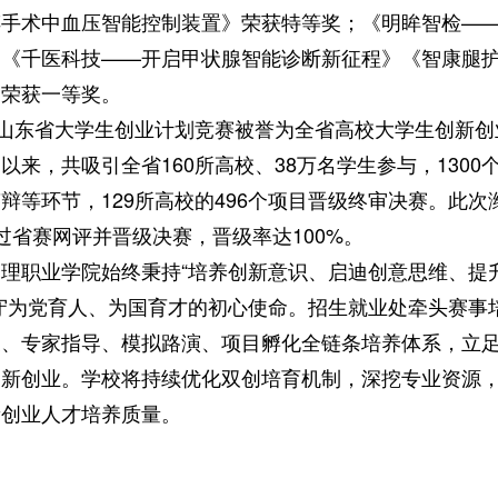
醉手术中血压智能控制装置》荣获特等奖；《明眸智检—
《千医科技——开启甲状腺智能诊断新征程》《智康腿护
目荣获一等奖。
东省大学生创业计划竞赛被誉为全省高校大学生创新创业
以来，共吸引全省160所高校、38万名学生参与，1300
辩等环节，129所高校的496个项目晋级终审决赛。此
过省赛网评并晋级决赛，晋级率达100%。
职业学院始终秉持“培养创新意识、启迪创意思维、提
守为党育人、为国育才的初心使命。招生就业处牵头赛事
授、专家指导、模拟路演、项目孵化全链条培养体系，立
创新创业。学校将持续优化双创培育机制，深挖专业资源
新创业人才培养质量。